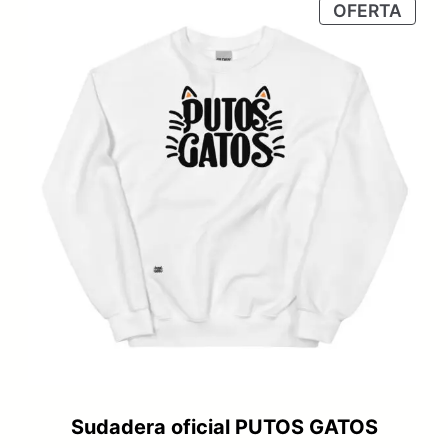
PRO
OFERTA
era:
es:
EN
OFER
25,95 €.
19,95 €.
Sudadera oficial PUTOS GATOS