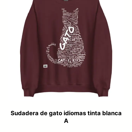
OFER
43,99 €.
35,99 €.
Sudadera de gato idiomas tinta blanca
A