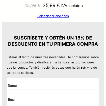
El
El
35,99
€
43,99
€
IVA Incluído
precio
precio
Seleccionar opciones
original
actual
era:
es:
43,99 €.
35,99 €.
SUSCRÍBETE Y OBTÉN UN 15% DE
DESCUENTO EN TU PRIMERA COMPRA
Estarás al tanto de nuestras novedades. Te contaremos sobre
nuevos productos y diseños en la tienda y las promociones
que lancemos. También recibirás cosas que harán reír y lo de
las redes sociales.