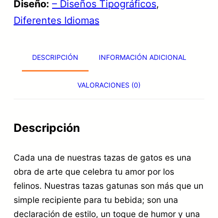
n
l
Diseño:
– Diseños Tipográficos
, 
g
a
e
Diferentes Idiomas
a
l
s
t
e
:
DESCRIPCIÓN
INFORMACIÓN ADICIONAL
o
r
1
i
a
9
VALORACIONES (0)
d
:
,
i
2
9
o
Descripción
5
5
m
,
Cada una de nuestras tazas de gatos es una
a
9
€
obra de arte que celebra tu amor por los
s
5
.
felinos. Nuestras tazas gatunas son más que un
n
simple recipiente para tu bebida; son una
e
declaración de estilo, un toque de humor y una
€