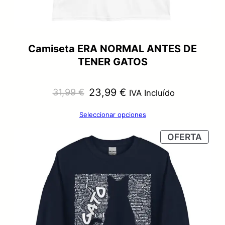
Camiseta ERA NORMAL ANTES DE
TENER GATOS
El
El
23,99
€
31,99
€
IVA Incluído
precio
precio
Seleccionar opciones
original
actual
PRO
OFERTA
era:
es:
EN
OFER
31,99 €.
23,99 €.