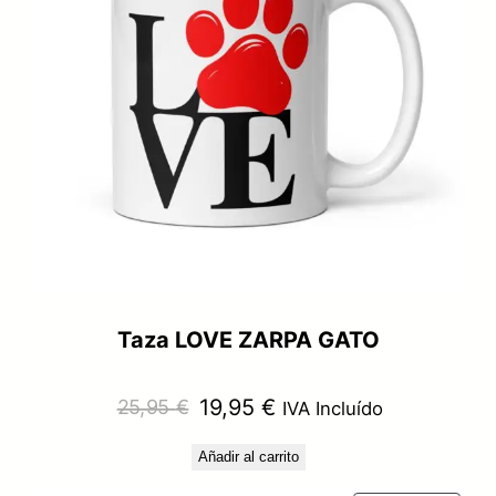
Taza LOVE ZARPA GATO
El
El
19,95
€
25,95
€
IVA Incluído
precio
precio
Añadir al carrito
original
actual