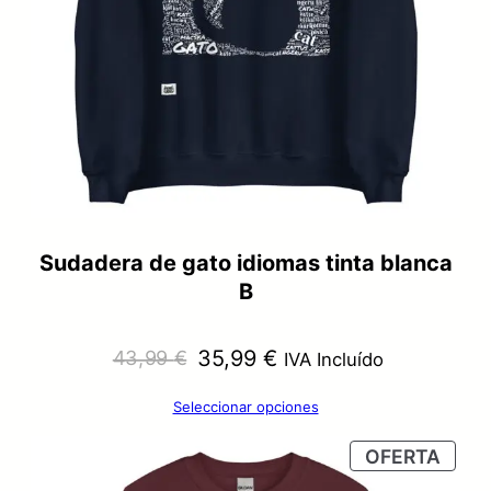
Sudadera de gato idiomas tinta blanca
B
El
El
35,99
€
43,99
€
IVA Incluído
precio
precio
Seleccionar opciones
original
actual
PRO
OFERTA
era:
es:
EN