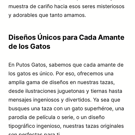
g
muestra de cariño hacia esos seres misteriosos
.
r
y adorables que tanto amamos.
a
c
Diseños Únicos para Cada Amante
a
de los Gatos
n
En Putos Gatos, sabemos que cada amante de
t
los gatos es único. Por eso, ofrecemos una
i
amplia gama de diseños en nuestras tazas,
d
desde ilustraciones juguetonas y tiernas hasta
a
mensajes ingeniosos y divertidos. Ya sea que
d
busques una taza con un gato superhéroe, una
parodia de película o serie, o un diseño
tipográfico ingenioso, nuestras tazas originales
son perfectas para ti.