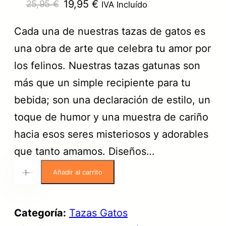
E
E
19,95
€
25,95
€
IVA Incluído
l
l
Cada una de nuestras tazas de gatos es
p
p
una obra de arte que celebra tu amor por
r
r
los felinos. Nuestras tazas gatunas son
e
e
más que un simple recipiente para tu
c
c
bebida; son una declaración de estilo, un
i
i
toque de humor y una muestra de cariño
o
o
hacia esos seres misteriosos y adorables
o
a
que tanto amamos. Diseños…
r
c
T
Añadir al carrito
i
t
+
-
a
g
u
z
i
a
Categoría:
Tazas Gatos
a