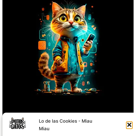
Síguenos
Lo de las Cookies - Miau
Miau
TikTok
Instagram
Facebook
X
YouTube