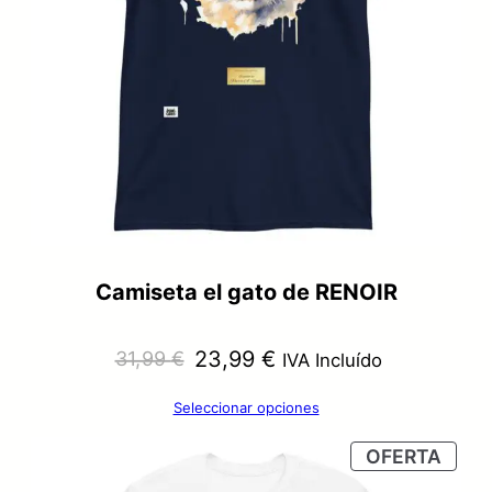
Camiseta el gato de RENOIR
El
El
23,99
€
31,99
€
IVA Incluído
precio
precio
Seleccionar opciones
original
actual
PRO
OFERTA
era:
es:
EN