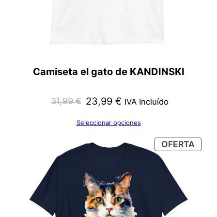
Camiseta el gato de KANDINSKI
El
El
23,99
€
31,99
€
IVA Incluído
precio
precio
Seleccionar opciones
original
actual
PRO
OFERTA
era:
es:
EN
OFER
31,99 €.
23,99 €.