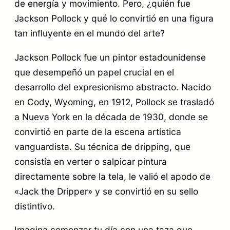
O
de energía y movimiento. Pero, ¿quién fue
N
Jackson Pollock y qué lo convirtió en una figura
€
tan influyente en el mundo del arte?
P
.
O
Jackson Pollock fue un pintor estadounidense
L
que desempeñó un papel crucial en el
desarrollo del expresionismo abstracto. Nacido
L
en Cody, Wyoming, en 1912, Pollock se trasladó
O
a Nueva York en la década de 1930, donde se
C
convirtió en parte de la escena artística
K
vanguardista. Su técnica de dripping, que
c
consistía en verter o salpicar pintura
a
directamente sobre la tela, le valió el apodo de
«Jack the Dripper» y se convirtió en su sello
n
distintivo.
t
i
Imagina comenzar tu día con una taza que