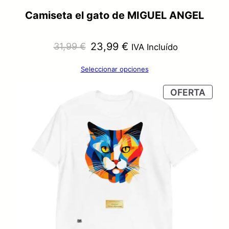
Camiseta el gato de MIGUEL ANGEL
El
El
23,99
€
31,99
€
IVA Incluído
precio
precio
Seleccionar opciones
original
actual
PRO
OFERTA
era:
es:
EN
OFER
31,99 €.
23,99 €.