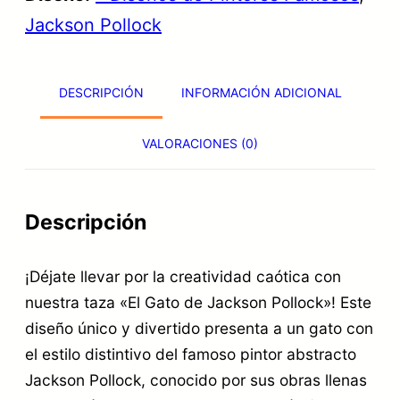
e
i
a
Jackson Pollock
l
n
l
g
a
e
DESCRIPCIÓN
INFORMACIÓN ADICIONAL
a
l
s
t
e
:
VALORACIONES (0)
o
r
1
d
a
9
e
Descripción
:
,
J
2
9
¡Déjate llevar por la creatividad caótica con
A
5
5
nuestra taza «El Gato de Jackson Pollock»! Este
C
,
diseño único y divertido presenta a un gato con
K
9
€
el estilo distintivo del famoso pintor abstracto
S
Jackson Pollock, conocido por sus obras llenas
5
.