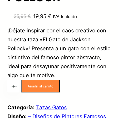
E
E
19,95
€
25,95
€
IVA Incluído
l
l
¡Déjate inspirar por el caos creativo con
p
p
nuestra taza «El Gato de Jackson
r
r
Pollock»! Presenta a un gato con el estilo
e
e
distintivo del famoso pintor abstracto,
c
c
ideal para desayunar positivamente con
i
i
algo que te motive.
o
o
T
Añadir al carrito
o
a
+
-
a
r
c
z
i
t
Categoría:
Tazas Gatos
a
g
u
Diseño:
– Diseños de Pintores Famosos
, 