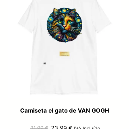
OFER
31,99 €.
23,99 €.
Camiseta el gato de VAN GOGH
El
El
23,99
€
31,99
€
IVA Incluído