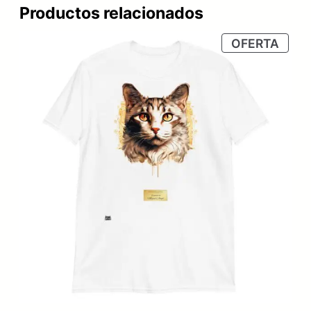
Productos relacionados
PRO
OFERTA
EN
OFER