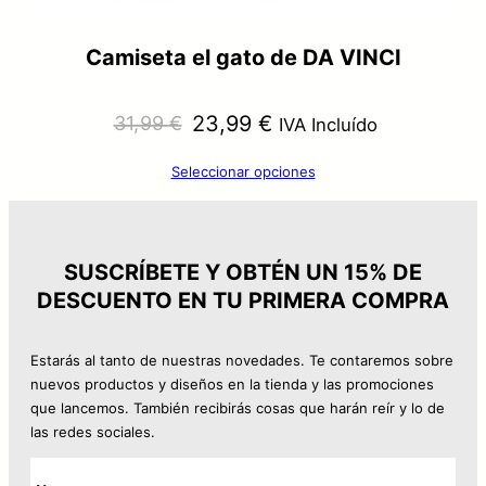
Camiseta el gato de DA VINCI
El
El
23,99
€
31,99
€
IVA Incluído
precio
precio
Seleccionar opciones
original
actual
era:
es:
31,99 €.
23,99 €.
SUSCRÍBETE Y OBTÉN UN 15% DE
DESCUENTO EN TU PRIMERA COMPRA
Estarás al tanto de nuestras novedades. Te contaremos sobre
nuevos productos y diseños en la tienda y las promociones
que lancemos. También recibirás cosas que harán reír y lo de
las redes sociales.