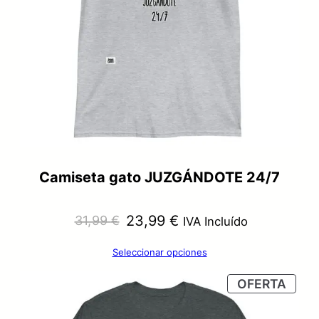
Camiseta gato JUZGÁNDOTE 24/7
El
El
23,99
€
31,99
€
IVA Incluído
precio
precio
Seleccionar opciones
original
actual
PRO
OFERTA
era:
es:
EN
OFER
31,99 €.
23,99 €.