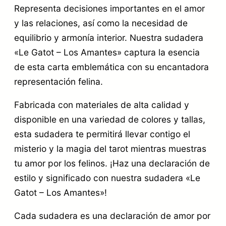
a
Representa decisiones importantes en el amor
n
y las relaciones, así como la necesidad de
t
equilibrio y armonía interior. Nuestra sudadera
«Le Gatot – Los Amantes» captura la esencia
e
de esta carta emblemática con su encantadora
s
representación felina.
c
a
Fabricada con materiales de alta calidad y
disponible en una variedad de colores y tallas,
n
esta sudadera te permitirá llevar contigo el
t
misterio y la magia del tarot mientras muestras
i
tu amor por los felinos. ¡Haz una declaración de
d
estilo y significado con nuestra sudadera «Le
a
Gatot – Los Amantes»!
d
Cada sudadera es una declaración de amor por