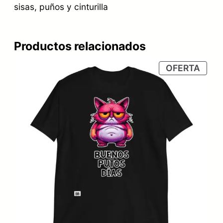
sisas, puños y cinturilla
Productos relacionados
PRO
OFERTA
EN
OFER