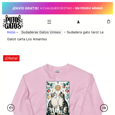
¡ENVÍO GRATIS!
_
A CUALQUIER DESTINO
– SIN PEDIDO MÍNIMO
Inicio
–
Sudaderas Gatos Unisex
–
Sudadera gato tarot Le
Gatot carta Los Amantes
¡Oferta!