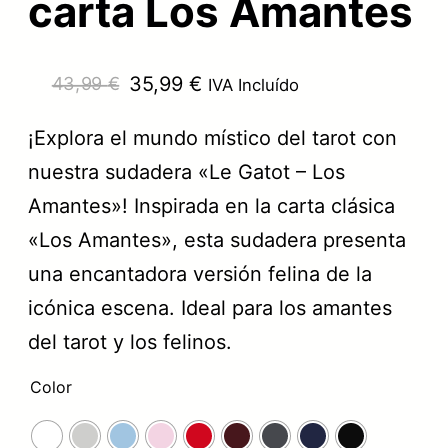
carta Los Amantes
E
E
35,99
€
43,99
€
IVA Incluído
l
l
¡Explora el mundo místico del tarot con
p
p
nuestra sudadera «Le Gatot – Los
r
r
Amantes»! Inspirada en la carta clásica
e
e
«Los Amantes», esta sudadera presenta
c
c
una encantadora versión felina de la
i
i
icónica escena. Ideal para los amantes
o
o
del tarot y los felinos.
o
a
Color
r
c
i
t