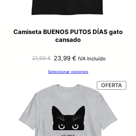
Camiseta BUENOS PUTOS DÍAS gato
cansado
El
El
23,99
€
31,99
€
IVA Incluído
precio
precio
Seleccionar opciones
original
actual
PRO
OFERTA
era:
es:
EN
OFER
31,99 €.
23,99 €.