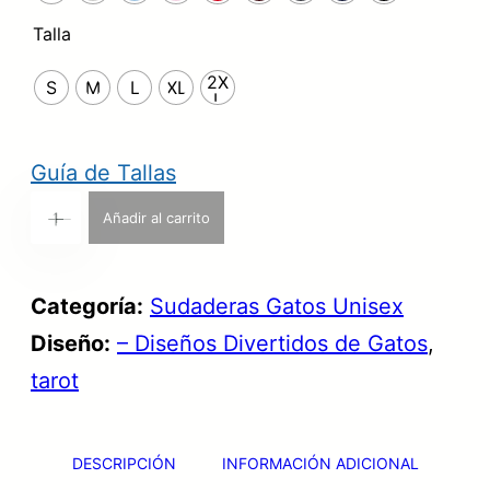
g
u
Talla
i
a
n
2X
l
S
M
L
XL
L
a
e
l
s
Guía de Tallas
e
:
S
Añadir al carrito
+
-
r
3
u
a
5
d
Categoría:
Sudaderas Gatos Unisex
:
,
a
Diseño:
– Diseños Divertidos de Gatos
, 
4
9
d
tarot
3
9
e
,
r
9
€
DESCRIPCIÓN
INFORMACIÓN ADICIONAL
a