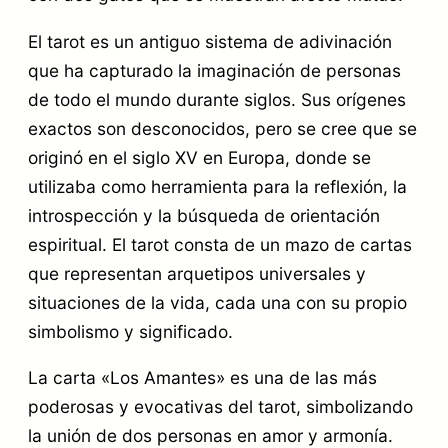
t
El tarot es un antiguo sistema de adivinación
o
que ha capturado la imaginación de personas
t
de todo el mundo durante siglos. Sus orígenes
c
exactos son desconocidos, pero se cree que se
a
originó en el siglo XV en Europa, donde se
r
utilizaba como herramienta para la reflexión, la
t
introspección y la búsqueda de orientación
espiritual. El tarot consta de un mazo de cartas
a
que representan arquetipos universales y
L
situaciones de la vida, cada una con su propio
o
simbolismo y significado.
s
La carta «Los Amantes» es una de las más
A
poderosas y evocativas del tarot, simbolizando
m
la unión de dos personas en amor y armonía.