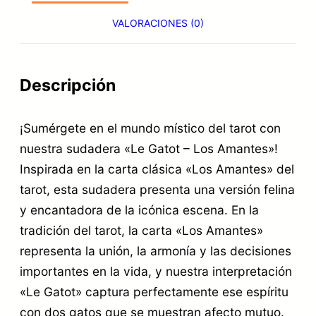
9
.
g
VALORACIONES (0)
a
€
t
.
o
Descripción
t
¡Sumérgete en el mundo místico del tarot con
a
nuestra sudadera «Le Gatot – Los Amantes»!
r
Inspirada en la carta clásica «Los Amantes» del
o
tarot, esta sudadera presenta una versión felina
t
y encantadora de la icónica escena. En la
L
tradición del tarot, la carta «Los Amantes»
e
representa la unión, la armonía y las decisiones
importantes en la vida, y nuestra interpretación
G
«Le Gatot» captura perfectamente ese espíritu
a
con dos gatos que se muestran afecto mutuo.