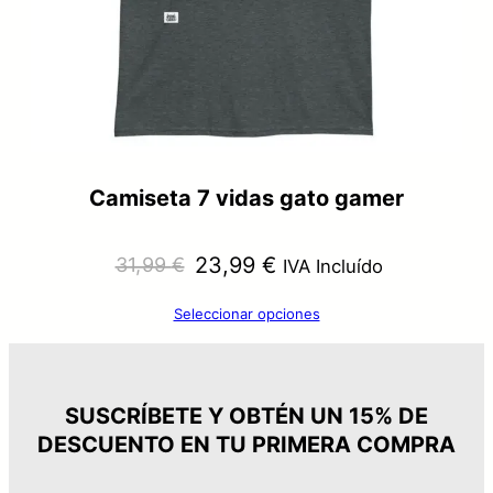
Camiseta 7 vidas gato gamer
El
El
23,99
€
31,99
€
IVA Incluído
precio
precio
Seleccionar opciones
original
actual
era:
es:
31,99 €.
23,99 €.
SUSCRÍBETE Y OBTÉN UN 15% DE
DESCUENTO EN TU PRIMERA COMPRA