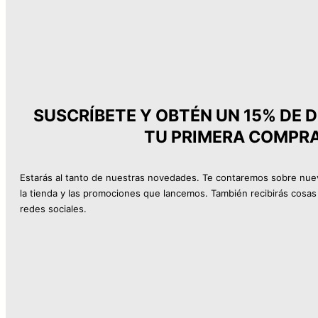
p
o
p
u
l
SUSCRÍBETE Y OBTÉN UN 15% DE 
TU PRIMERA COMPR
a
r
Estarás al tanto de nuestras novedades. Te contaremos sobre nue
i
la tienda y las promociones que lancemos. También recibirás cosas 
d
redes sociales.
a
d