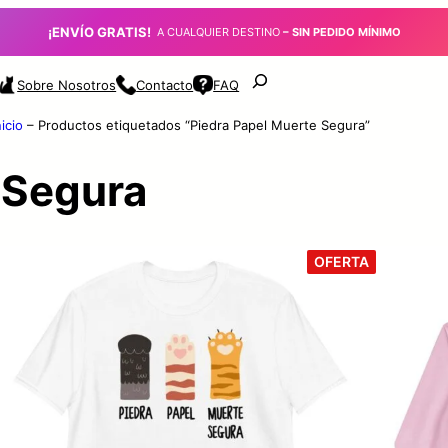
¡ENVÍO GRATIS!
_
A CUALQUIER DESTINO
– SIN PEDIDO MÍNIMO
Buscar
Sobre Nosotros
Contacto
FAQ
nicio
–
Productos etiquetados “Piedra Papel Muerte Segura”
 Segura
P
OFERTA
R
O
D
U
C
T
O
E
N
O
F
E
R