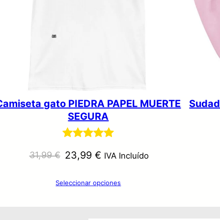
T
A
Camiseta gato PIEDRA PAPEL MUERTE
Sudad
SEGURA
Valorado
1
E
E
23,99
€
31,99
€
IVA Incluído
con
5.00
de
l
l
5 en base a
Seleccionar opciones
p
p
valoración
r
r
de un cliente