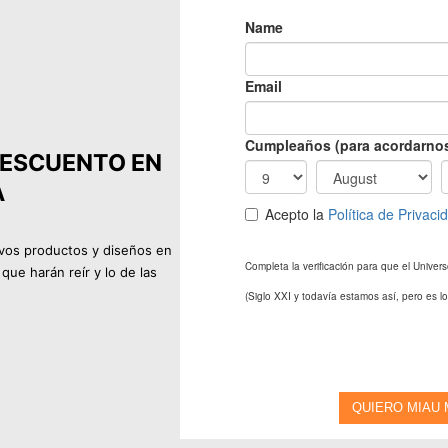
e
e
c
c
i
i
o
o
o
a
DESCUENTO EN
r
c
A
i
t
g
u
vos productos y diseños en
i
a
que harán reír y lo de las
n
l
a
e
l
s
e
:
r
2