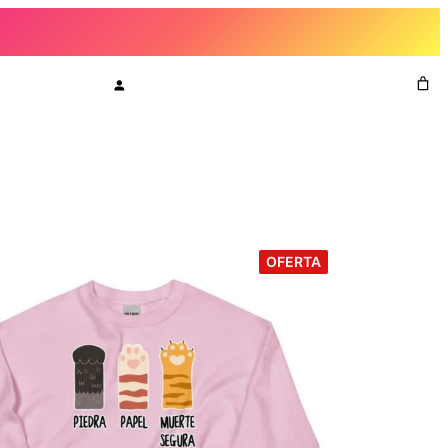
P
OFERTA
R
O
D
U
C
T
O
E
N
O
F
E
R