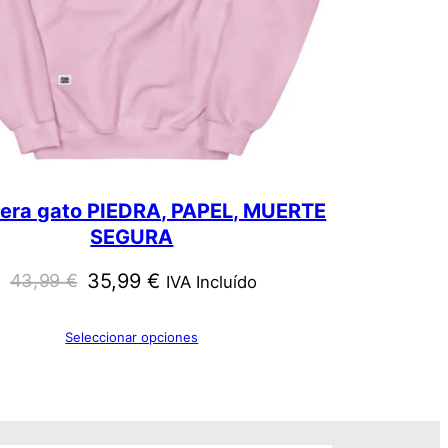
T
A
era gato PIEDRA, PAPEL, MUERTE
SEGURA
E
E
35,99
€
43,99
€
IVA Incluído
l
l
Seleccionar opciones
p
p
r
r
e
e