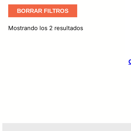
BORRAR FILTROS
O
Mostrando los 2 resultados
r
d
e
n
a
d
o
p
o
r