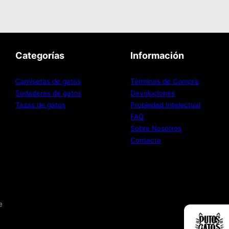
a
3
:
,
3
9
Categorías
Información
1
9
Camisetas de gatos
Términos de Compra
,
Sudaderas de gatos
Devoluciones
9
€
Tazas de gatos
Propiedad Intelectual
FAQ
9
.
Sobre Nosotros
Contacto
€
.
e