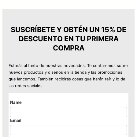
a
5
r
r
:
,
e
e
4
9
c
c
SUSCRÍBETE Y OBTÉN UN 15% DE
3
9
DESCUENTO EN TU PRIMERA
i
i
,
COMPRA
o
o
9
€
o
a
9
.
Estarás al tanto de nuestras novedades. Te contaremos sobre
r
c
nuevos productos y diseños en la tienda y las promociones
que lancemos. También recibirás cosas que harán reír y lo de
i
t
€
las redes sociales.
g
u
.
i
a
n
l
a
e
l
s