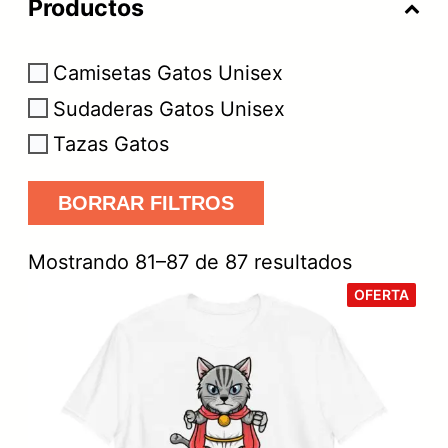
Productos
Camisetas Gatos Unisex
Sudaderas Gatos Unisex
Tazas Gatos
BORRAR FILTROS
O
Mostrando 81–87 de 87 resultados
r
P
OFERTA
R
O
d
D
U
e
C
T
O
n
E
N
a
O
F