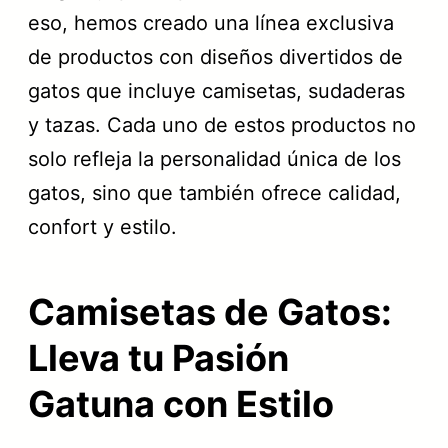
l
s
eso, hemos creado una línea exclusiva
e
:
de productos con diseños divertidos de
r
2
gatos que incluye camisetas, sudaderas
a
3
y tazas. Cada uno de estos productos no
:
,
solo refleja la personalidad única de los
3
9
gatos, sino que también ofrece calidad,
1
9
confort y estilo.
,
9
€
Camisetas de Gatos:
9
.
Lleva tu Pasión
€
Gatuna con Estilo
.