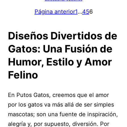
p
p
a
3
Página anterior
1
…
4
5
6
r
r
:
,
e
e
3
9
c
c
Diseños Divertidos de
1
9
i
i
,
Gatos: Una Fusión de
o
o
9
€
Humor, Estilo y Amor
o
a
9
.
r
c
Felino
i
t
€
g
u
.
En Putos Gatos, creemos que el amor
i
a
por los gatos va más allá de ser simples
n
l
mascotas; son una fuente de inspiración,
a
e
alegría y, por supuesto, diversión. Por