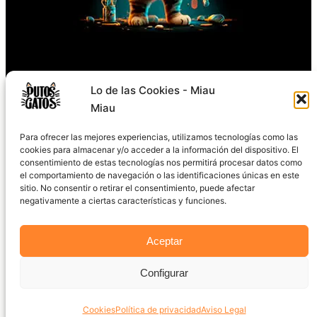
Síguenos
Lo de las Cookies - Miau
Miau
TikTok
Instagram
Facebook
X
YouTube
Para ofrecer las mejores experiencias, utilizamos tecnologías como las
cookies para almacenar y/o acceder a la información del dispositivo. El
consentimiento de estas tecnologías nos permitirá procesar datos como
el comportamiento de navegación o las identificaciones únicas en este
sitio. No consentir o retirar el consentimiento, puede afectar
negativamente a ciertas características y funciones.
2024 © PutosGatos.com
Aceptar
Aviso Legal
·
Política de Privacidad
·
Cookies
Configurar
Todos los derechos reservados
Cookies
Política de privacidad
Aviso Legal