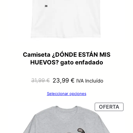
Camiseta ¿DÓNDE ESTÁN MIS
HUEVOS? gato enfadado
El
El
23,99
€
31,99
€
IVA Incluído
precio
precio
Seleccionar opciones
original
actual
PRO
OFERTA
era:
es:
EN
OFER
31,99 €.
23,99 €.