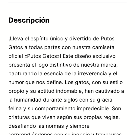
€
i
.
c
Descripción
i
¡Lleva el espíritu único y divertido de Putos
a
Gatos a todas partes con nuestra camiseta
l
oficial «Putos Gatos»! Este diseño exclusivo
P
presenta el logo distintivo de nuestra marca,
U
capturando la esencia de la irreverencia y el
T
humor que nos define. Los gatos, con su estilo
O
propio y su actitud indomable, han cautivado a
la humanidad durante siglos con su gracia
S
felina y su comportamiento impredecible. Son
G
criaturas que viven según sus propias reglas,
A
desafiando las normas y siempre
T
sorprendiéndonos con su ingenio y travesuras.