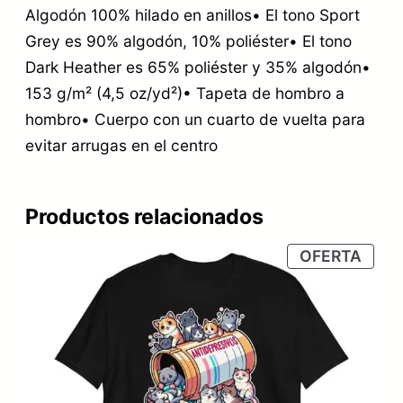
Algodón 100% hilado en anillos• El tono Sport
Grey es 90% algodón, 10% poliéster• El tono
Dark Heather es 65% poliéster y 35% algodón•
153 g/m² (4,5 oz/yd²)• Tapeta de hombro a
hombro• Cuerpo con un cuarto de vuelta para
evitar arrugas en el centro
Productos relacionados
PRO
OFERTA
EN
OFER