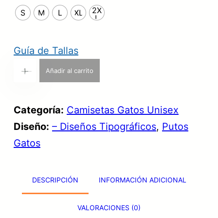
n
2X
l
S
M
L
XL
L
a
e
l
s
Guía de Tallas
e
:
C
Añadir al carrito
+
-
r
2
a
a
3
m
Categoría:
Camisetas Gatos Unisex
:
,
i
Diseño:
– Diseños Tipográficos
, 
Putos
3
9
s
Gatos
1
9
e
,
t
9
€
DESCRIPCIÓN
INFORMACIÓN ADICIONAL
a
9
.
o
VALORACIONES (0)
f