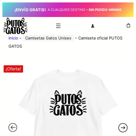
¡ENVÍO GRATIS!
_
A CUALQUIER DESTINO
– SIN PEDIDO MÍNIMO
Inicio
–
Camisetas Gatos Unisex
–
Camiseta oficial PUTOS
GATOS
¡Oferta!