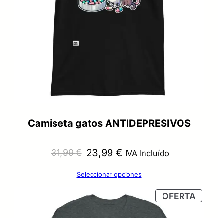
Camiseta gatos ANTIDEPRESIVOS
El
El
23,99
€
31,99
€
IVA Incluído
precio
precio
Seleccionar opciones
original
actual
PRO
OFERTA
era:
es:
EN
OFER