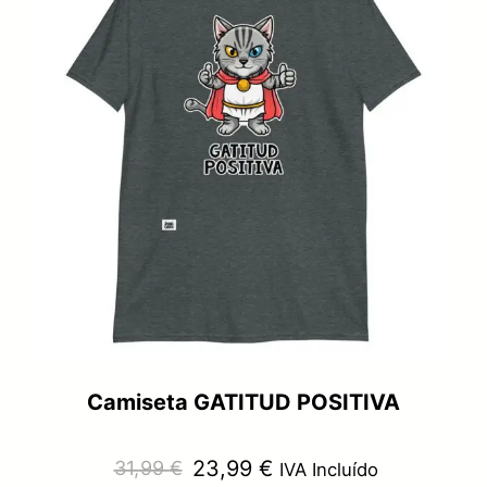
31,99 €.
23,99 €.
Camiseta GATITUD POSITIVA
El
El
23,99
€
31,99
€
IVA Incluído