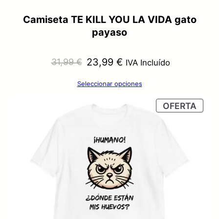
Camiseta TE KILL YOU LA VIDA gato
payaso
El
El
23,99
€
31,99
€
IVA Incluído
precio
precio
Seleccionar opciones
original
actual
PRO
OFERTA
era:
es:
EN
OFER
31,99 €.
23,99 €.