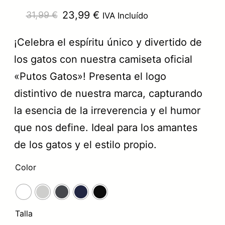
E
E
23,99
€
31,99
€
IVA Incluído
l
l
¡Celebra el espíritu único y divertido de
p
p
los gatos con nuestra camiseta oficial
r
r
«Putos Gatos»! Presenta el logo
e
e
distintivo de nuestra marca, capturando
c
c
la esencia de la irreverencia y el humor
i
i
que nos define. Ideal para los amantes
o
o
de los gatos y el estilo propio.
o
a
Color
r
c
i
t
g
u
Talla
i
a