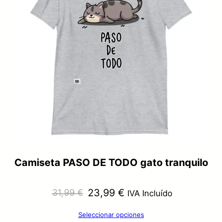
Camiseta PASO DE TODO gato tranquilo
El
El
23,99
€
31,99
€
IVA Incluído
precio
precio
Seleccionar opciones