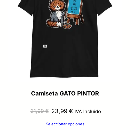
Camiseta GATO PINTOR
El
El
23,99
€
31,99
€
IVA Incluído
precio
precio
Seleccionar opciones