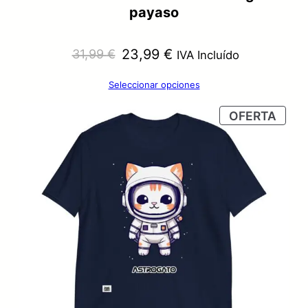
payaso
El
El
23,99
€
31,99
€
IVA Incluído
precio
precio
Seleccionar opciones
original
actual
PRO
OFERTA
era:
es:
EN
OFER
31,99 €.
23,99 €.