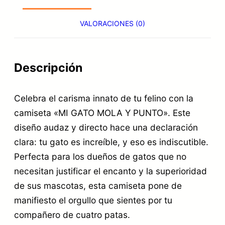
€
M
VALORACIONES (0)
.
I
G
A
Descripción
T
Celebra el carisma innato de tu felino con la
O
camiseta «MI GATO MOLA Y PUNTO». Este
M
diseño audaz y directo hace una declaración
O
clara: tu gato es increíble, y eso es indiscutible.
L
Perfecta para los dueños de gatos que no
A
necesitan justificar el encanto y la superioridad
Y
de sus mascotas, esta camiseta pone de
manifiesto el orgullo que sientes por tu
P
compañero de cuatro patas.
U