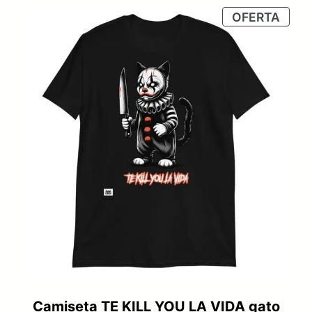
original
actual
PRO
OFERTA
era:
es:
EN
OFER
31,99 €.
23,99 €.
Camiseta TE KILL YOU LA VIDA gato