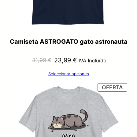
Camiseta ASTROGATO gato astronauta
El
El
23,99
€
31,99
€
IVA Incluído
precio
precio
Seleccionar opciones
original
actual
PRO
OFERTA
era:
es:
EN
OFER
31,99 €.
23,99 €.