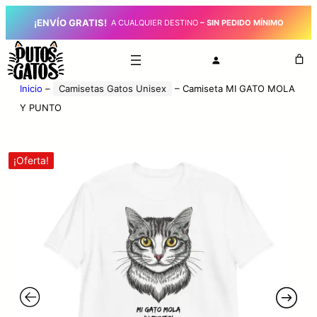
¡ENVÍO GRATIS!
_
A CUALQUIER DESTINO
– SIN PEDIDO MÍNIMO
Inicio
–
Camisetas Gatos Unisex
–
Camiseta MI GATO MOLA
Y PUNTO
¡Oferta!