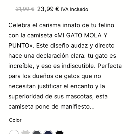
E
E
23,99
€
31,99
€
IVA Incluído
l
l
Celebra el carisma innato de tu felino
p
p
con la camiseta «MI GATO MOLA Y
r
r
PUNTO». Este diseño audaz y directo
e
e
hace una declaración clara: tu gato es
c
c
increíble, y eso es indiscutible. Perfecta
i
i
para los dueños de gatos que no
o
o
necesitan justificar el encanto y la
o
a
superioridad de sus mascotas, esta
r
c
camiseta pone de manifiesto…
i
t
Color
g
u
i
a