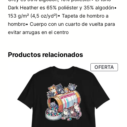
Dark Heather es 65% poliéster y 35% algodón•
153 g/m² (4,5 oz/yd²)• Tapeta de hombro a
hombro• Cuerpo con un cuarto de vuelta para
evitar arrugas en el centro
Productos relacionados
PRO
OFERTA
EN
OFER