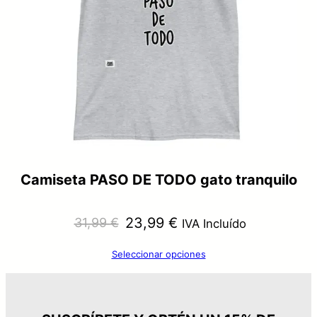
Camiseta PASO DE TODO gato tranquilo
El
El
23,99
€
31,99
€
IVA Incluído
precio
precio
Seleccionar opciones
original
actual
era:
es: