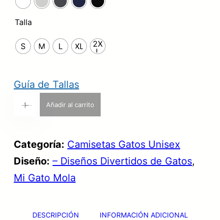
n
l
Talla
a
e
l
2X
s
S
M
L
XL
L
e
:
r
2
Guía de Tallas
a
3
C
Añadir al carrito
+
-
:
,
a
3
9
m
Categoría:
Camisetas Gatos Unisex
1
9
i
Diseño:
– Diseños Divertidos de Gatos
, 
,
s
Mi Gato Mola
9
€
e
9
.
t
DESCRIPCIÓN
INFORMACIÓN ADICIONAL
a