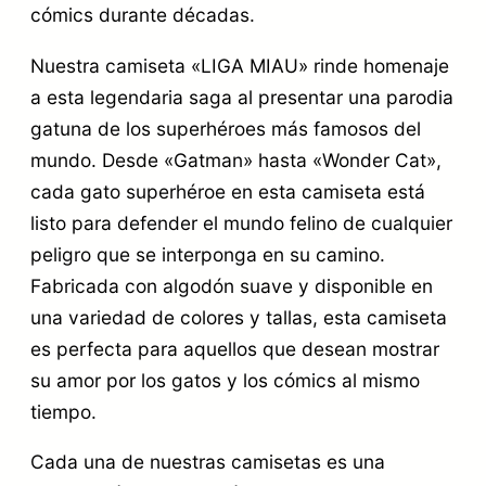
p
cómics durante décadas.
e
Nuestra camiseta «LIGA MIAU» rinde homenaje
r
a esta legendaria saga al presentar una parodia
h
gatuna de los superhéroes más famosos del
é
mundo. Desde «Gatman» hasta «Wonder Cat»,
cada gato superhéroe en esta camiseta está
r
listo para defender el mundo felino de cualquier
o
peligro que se interponga en su camino.
e
Fabricada con algodón suave y disponible en
s
una variedad de colores y tallas, esta camiseta
c
es perfecta para aquellos que desean mostrar
a
su amor por los gatos y los cómics al mismo
tiempo.
n
t
Cada una de nuestras camisetas es una