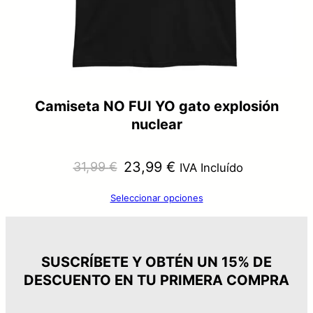
Camiseta NO FUI YO gato explosión
nuclear
El
El
23,99
€
31,99
€
IVA Incluído
precio
precio
Seleccionar opciones
original
actual
era:
es:
31,99 €.
23,99 €.
SUSCRÍBETE Y OBTÉN UN 15% DE
DESCUENTO EN TU PRIMERA COMPRA