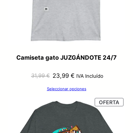
Camiseta gato JUZGÁNDOTE 24/7
El
El
23,99
€
31,99
€
IVA Incluído
precio
precio
Seleccionar opciones
original
actual
PRO
OFERTA
era:
es:
EN
OFER
31,99 €.
23,99 €.