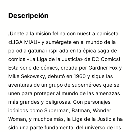
9
.
G
A
Descripción
€
M
.
¡Únete a la misión felina con nuestra camiseta
I
«LIGA MIAU» y sumérgete en el mundo de la
A
parodia gatuna inspirada en la épica saga de
U
cómics «La Liga de la Justicia» de DC Comics!
g
Esta serie de cómics, creada por Gardner Fox y
a
Mike Sekowsky, debutó en 1960 y sigue las
t
aventuras de un grupo de superhéroes que se
unen para proteger al mundo de las amenazas
o
más grandes y peligrosas. Con personajes
s
icónicos como Superman, Batman, Wonder
s
Woman, y muchos más, la Liga de la Justicia ha
u
sido una parte fundamental del universo de los