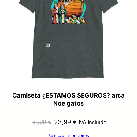
Camiseta ¿ESTAMOS SEGUROS? arca
Noe gatos
El
El
23,99
€
31,99
€
IVA Incluído
precio
precio
Seleccionar opciones