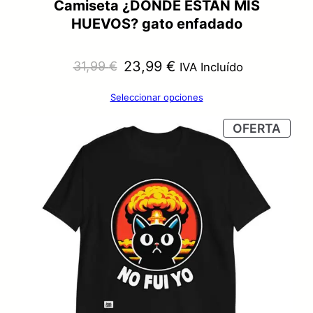
Camiseta ¿DÓNDE ESTÁN MIS
HUEVOS? gato enfadado
El
El
23,99
€
31,99
€
IVA Incluído
precio
precio
Seleccionar opciones
original
actual
PRO
OFERTA
era:
es:
EN
OFER
31,99 €.
23,99 €.