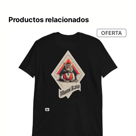
Productos relacionados
PRO
OFERTA
EN
OFER