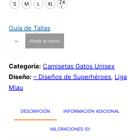
g
2X
u
S
M
L
XL
L
i
a
n
l
Guía de Tallas
a
e
C
Añadir al carrito
+
-
l
s
a
e
:
m
Categoría:
Camisetas Gatos Unisex
r
2
i
Diseño:
– Diseños de Superhéroes
, 
Liga
a
3
s
Miau
:
,
e
3
9
t
1
9
DESCRIPCIÓN
INFORMACIÓN ADICIONAL
a
,
L
VALORACIONES (0)
9
€
I