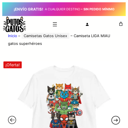
¡ENVÍO GRATIS!
_
A CUALQUIER DESTINO
– SIN PEDIDO MÍNIMO
Inicio
–
Camisetas Gatos Unisex
–
Camiseta LIGA MIAU
gatos superhéroes
¡Oferta!