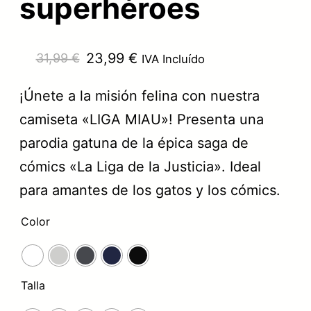
superhéroes
E
E
23,99
€
31,99
€
IVA Incluído
l
l
¡Únete a la misión felina con nuestra
p
p
camiseta «LIGA MIAU»! Presenta una
r
r
parodia gatuna de la épica saga de
e
e
cómics «La Liga de la Justicia». Ideal
c
c
para amantes de los gatos y los cómics.
i
i
Color
o
o
o
a
r
c
Talla
i
t