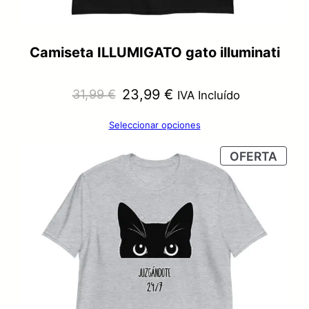
Camiseta ILLUMIGATO gato illuminati
El
El
23,99
€
31,99
€
IVA Incluído
precio
precio
Seleccionar opciones
original
actual
PRO
OFERTA
era:
es:
EN
OFER
31,99 €.
23,99 €.